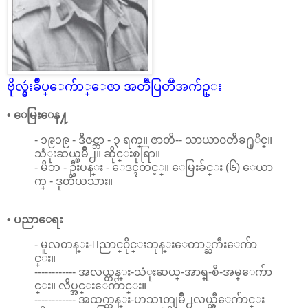
ဗိုလ္မွဴးခ်ဳပ္ေက်ာ္ေဇာ အတၳဳပြတၱိအက်ဥ္း
• ေမြးေန႔
- ၁၉၁၉ - ဒီဇင္ဘာ - ၃ ရက္။ ဇာတိ-- သာယာ၀တီခ႐ုိင္။
သံုးဆယ္ၿမိဳ႕။ ဆိုင္းစုရြာ။
- မိဘ - ဦးပန္း - ေဒၚတင့္။ ေမြးခ်င္း (၆) ေယာ
က္ - ဒုတိယသား။
• ပညာေရး
- မူလတန္း-ေညာင္၀ိုင္းဘုန္းေတာ္ႀကီးေက်ာ
င္း။
------------ အလယ္တန္း-သံုးဆယ္-အာရ္-စီ-အမ္ေက်ာ
င္း။ လိပ္အင္းေက်ာင္း။
------------ အထက္တန္း-ဟသၤတျမိဳ႕လယ္တီေက်ာင္း